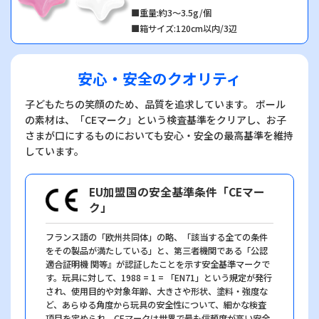
■重量:約3～3.5g/個
■箱サイズ:120cm以内/3辺
安心・安全のクオリティ
子どもたちの笑顔のため、品質を追求しています。 ボール
の素材は、「CEマーク」という検査基準をクリアし、
お子
さまが口にするものにおいても安心・安全の最高基準を維持
しています。
EU加盟国の安全基準条件「CEマー
ク」
フランス語の「欧州共同体」の略、「該当する全ての条件
をその製品が満たしている」と、第三者機関である「公認
適合証明機 関等』が認証したことを示す安全基準マークで
す。玩具に対して、1988 = 1 = 「EN71」という規定が発行
され、使用目的や対象年齢、大きさや形状、塗料・強度な
ど、あらゆる角度から玩具の安全性について、細かな検査
項目を定められ、CEマークは世界で最も信頼度が高い安全